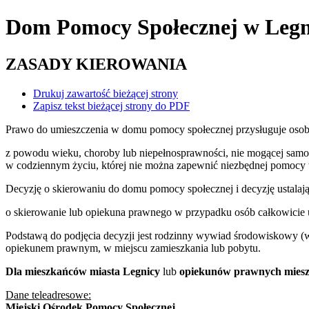
Dom Pomocy Społecznej
w Legn
ZASADY KIEROWANIA
Drukuj zawartość bieżącej strony
Zapisz tekst bieżącej strony do PDF
Prawo do umieszczenia w domu pomocy społecznej przysługuje osob
z powodu wieku, choroby lub niepełnosprawności, nie mogącej samo
w codziennym życiu, której nie można zapewnić niezbędnej pomocy 
Decyzję o skierowaniu do domu pomocy społecznej i decyzję ustalają
o skierowanie lub opiekuna prawnego w przypadku osób całkowicie
Podstawą do podjęcia decyzji jest rodzinny wywiad środowiskowy (w
opiekunem prawnym, w miejscu zamieszkania lub pobytu.
Dla mieszkańców miasta Legnicy
lub
opiekunów prawnych miesz
Dane teleadresowe:
Miejski Ośrodek Pomocy Społecznej