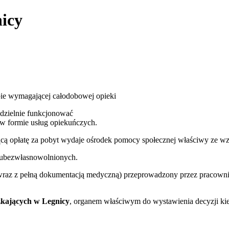
icy
ie wymagającej całodobowej opieki
dzielnie funkcjonować
w formie usług opiekuńczych.
cą opłatę za pobyt wydaje ośrodek pomocy społecznej właściwy ze wzg
 ubezwłasnowolnionych.
raz z pełną dokumentacją medyczną) przeprowadzony przez pracownika
kających w Legnicy
, organem właściwym do wystawienia decyzji kier