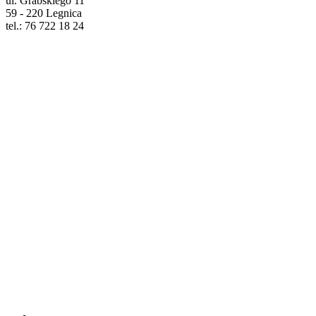
ul. Grabskiego 11
59 - 220 Legnica
tel.: 76 722 18 24